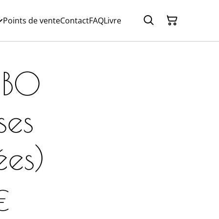
Points de vente
Contact
FAQ
Livre
: BO
ses
ées)
€