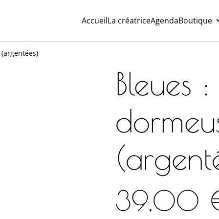
Accueil
La créatrice
Agenda
Boutique
(argentées)
Bleues 
dormeu
(argent
39,00 