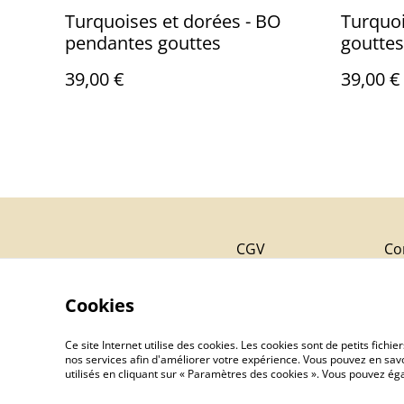
Turquoises et dorées - BO
Turquoi
pendantes gouttes
gouttes
39,00 €
39,00 €
CGV
Con
Cookies
Ce site Internet utilise des cookies. Les cookies sont de petits fic
nos services afin d'améliorer votre expérience. Vous pouvez en savoi
utilisés en cliquant sur « Paramètres des cookies ». Vous pouvez é
©
2026
My Colors Créations