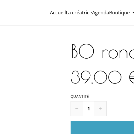
Accueil
La créatrice
Agenda
Boutique
BO ron
39,00 
QUANTITÉ