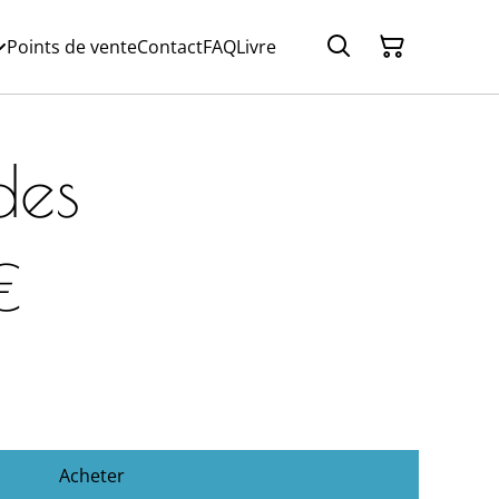
Points de vente
Contact
FAQ
Livre
des
€
Acheter